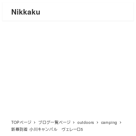
メ
Nikkaku
イ
ン
コ
ン
テ
ン
ツ
へ
移
動
TOPページ
ブログ一覧ページ
outdoors
camping
新幕到着 小川キャンパル ヴェレーロ5