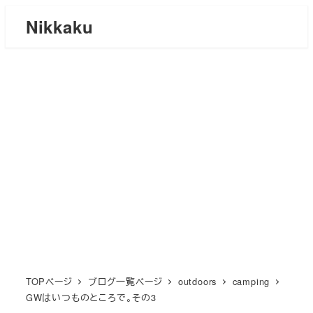
メ
Nikkaku
イ
ン
コ
ン
テ
ン
ツ
へ
移
動
TOPページ
ブログ一覧ページ
outdoors
camping
GWはいつものところで。その3