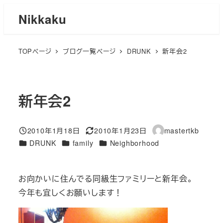
メ
Nikkaku
イ
ン
TOPページ
ブログ一覧ページ
DRUNK
新年会2
コ
ン
テ
ン
新年会2
ツ
へ
2010年1月18日
2010年1月23日
mastertkb
移
投稿日
更新日
著
カテゴリー
カテゴリー
カテゴリー
DRUNK
family
Neighborhood
者
動
お向かいに住んでる同級生ファミリーと新年会。
今年も宜しくお願いします！