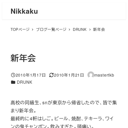
メ
Nikkaku
イ
ン
TOPページ
ブログ一覧ページ
DRUNK
新年会
コ
ン
テ
ン
新年会
ツ
へ
2010年1月17日
2010年1月21日
mastertkb
移
投稿日
更新日
著
カテゴリー
DRUNK
者
動
高校の同級生、snが東京から帰省したので、皆で集
まり新年会。
最終的に4軒はしご。ビール、焼酎、テキーラ、ワイ
ンの鬼チャンポン。飲みすぎた。頭痛い。