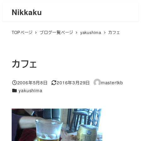
メ
Nikkaku
イ
ン
TOPページ
ブログ一覧ページ
yakushima
カフェ
コ
ン
テ
ン
カフェ
ツ
へ
2006年5月8日
2016年3月29日
mastertkb
移
投稿日
更新日
著
カテゴリー
yakushima
者
動