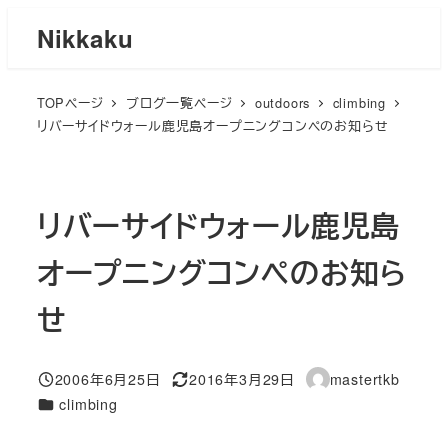
メ
Nikkaku
イ
ン
TOPページ
ブログ一覧ページ
outdoors
climbing
コ
リバーサイドウォール鹿児島オープニングコンペのお知らせ
ン
テ
ン
リバーサイドウォール鹿児島
ツ
へ
オープニングコンペのお知ら
移
動
せ
2006年6月25日
2016年3月29日
mastertkb
投稿日
更新日
著
カテゴリー
climbing
者