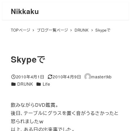
メ
Nikkaku
イ
ン
TOPページ
ブログ一覧ページ
DRUNK
Skypeで
コ
ン
テ
ン
Skypeで
ツ
へ
2010年4月1日
2010年4月9日
mastertkb
移
投稿日
更新日
著
カテゴリー
カテゴリー
DRUNK
Life
者
動
飲みながらDVD鑑賞。
後日、テーブルにグラスを置く音がうるさかったと
怒られましたｗ
以上、ある日の出来事でした。