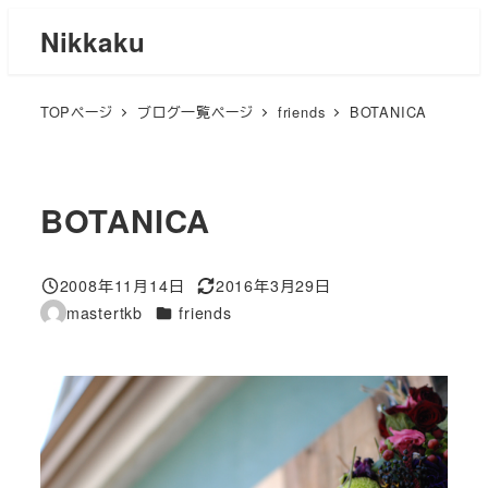
メ
Nikkaku
イ
ン
TOPページ
ブログ一覧ページ
friends
BOTANICA
コ
ン
テ
ン
BOTANICA
ツ
へ
2008年11月14日
2016年3月29日
移
投稿日
更新日
カテゴリー
mastertkb
friends
著
動
者