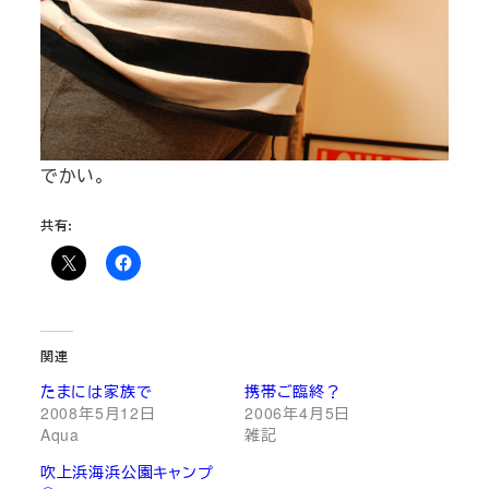
でかい。
共有:
関連
たまには家族で
携帯ご臨終？
2008年5月12日
2006年4月5日
Aqua
雑記
吹上浜海浜公園キャンプ