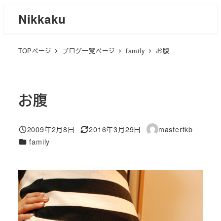
メ
Nikkaku
イ
ン
TOPページ
ブログ一覧ページ
family
お腹
コ
ン
テ
ン
お腹
ツ
へ
2009年2月8日
2016年3月29日
mastertkb
移
投稿日
更新日
著
カテゴリー
family
者
動