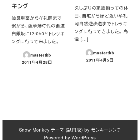
キング
久しぶりの家族揃っての休
日、自宅からほど近い牟礼
姶良重富から牟礼岡まで
岡自然遊歩道までトレッキ
繋がる、薩摩藩時代の街道
ングに行ってきました。 島
白銀坂にt2r0h0とトレッキ
津 […]
ングに行って来ました。
mastertkb
mastertkb
2011年4月5日
2011年4月28日
投稿日
投稿日
Snow Monkey
テーマ (試用版) by
モンキーレンチ
Powered by
WordPress