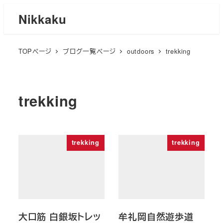
メ
Nikkaku
イ
ン
TOPページ
ブログ一覧ページ
outdoors
trekking
コ
ン
テ
ン
trekking
ツ
へ
移
trekking
trekking
動
大口筋 白銀坂トレッ
牟礼岡自然遊歩道